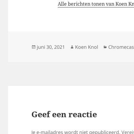
Alle berichten tonen van Koen K
Geplaatst
Auteur
Categorieë
juni 30, 2021
Koen Knol
Chromecas
op
Geef een reactie
Je e-mailadres wordt niet gepubliceerd.
Verei