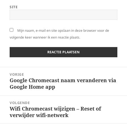
SITE
Mijn naam, e-mail en site opslaan in deze browser voor de
volgende keer wanneer ik een reactie plaats.
Bericht
VORIGE
navigatie
Google Chromecast naam veranderen via
Vorig
Google Home app
bericht:
VOLGENDE
Wifi Chromecast wijzigen – Reset of
Volgend
verwijder wifi-netwerk
bericht: