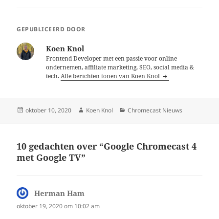
GEPUBLICEERD DOOR
Koen Knol
Frontend Developer met een passie voor online
ondernemen, affiliate marketing, SEO, social media &
tech.
Alle berichten tonen van Koen Knol
Geplaatst
Auteur
Categorieën
oktober 10, 2020
Koen Knol
Chromecast Nieuws
op
10 gedachten over “Google Chromecast 4
met Google TV”
Herman Ham
schreef:
oktober 19, 2020 om 10:02 am